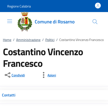
Vai al contenuto
accedi al menu
footer.enter
Regione Calabria
Comune di Rosarno
Home
/
Amministrazione
/
Politici
/
Costantino Vincenzo Francesco
Costantino Vincenzo
Francesco
Condividi
Azioni
Contatti