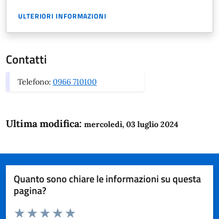
ULTERIORI INFORMAZIONI
Contatti
Telefono:
0966 710100
Ultima modifica:
mercoledì, 03 luglio 2024
Quanto sono chiare le informazioni su questa
pagina?
Valuta da 1 a 5 stelle la pagina
Domanda