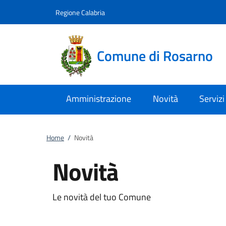
Vai al contenuto
accedi al menu
footer.enter
Regione Calabria
Comune di Rosarno
Amministrazione
Novità
Servizi
Home
/
Novità
Novità
Le novità del tuo Comune