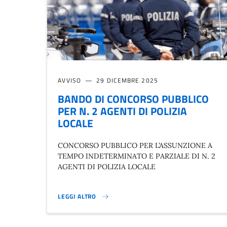
AVVISO
29 DICEMBRE 2025
BANDO DI CONCORSO PUBBLICO
PER N. 2 AGENTI DI POLIZIA
LOCALE
CONCORSO PUBBLICO PER L’ASSUNZIONE A
TEMPO INDETERMINATO E PARZIALE DI N. 2
AGENTI DI POLIZIA LOCALE
LEGGI ALTRO
BANDO DI CONCORSO PUBBLICO PER N. 2 AGENTI DI PO