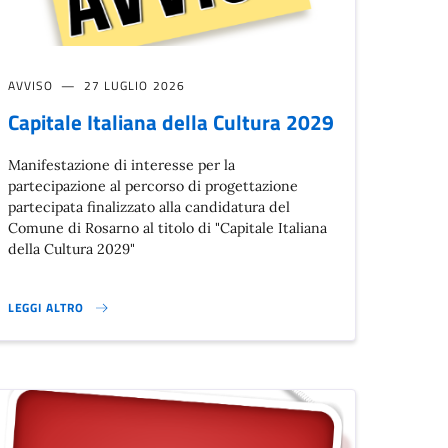
AVVISO
27 LUGLIO 2026
Capitale Italiana della Cultura 2029
Manifestazione di interesse per la
partecipazione al percorso di progettazione
partecipata finalizzato alla candidatura del
Comune di Rosarno al titolo di "Capitale Italiana
della Cultura 2029"
LEGGI ALTRO
CAPITALE ITALIANA DELLA CULTURA 2029}