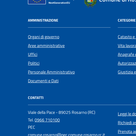
AMMINISTRAZIONE
CATEGORIE 
Organi di governo
Catasto e 
Aree amministrative
Vita lavor
Uffici
Anagrafe e
Politici
Autorizzaz
Personale Amministrativo
Giustizia 
Documenti e Dati
CONTATTI
Viale della Pace - 89025 Rosarno (RC)
Leggi le 
Tel.
0966 710100
Richiedi a
PEC
Prenota 
comune.rosarno@pec.comune.rosarno.rc.it