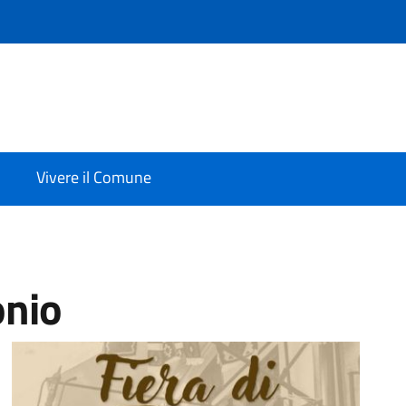
Vivere il Comune
onio