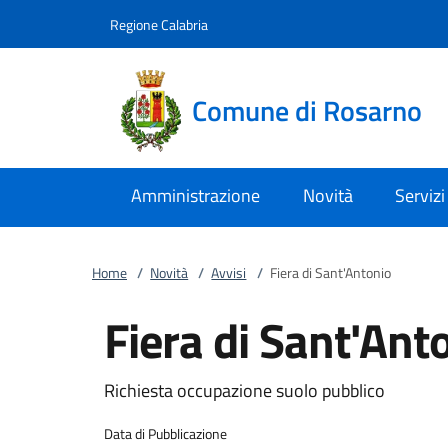
Vai al contenuto
accedi al menu
footer.enter
Regione Calabria
Comune di Rosarno
Amministrazione
Novità
Servizi
Home
/
Novità
/
Avvisi
/
Fiera di Sant'Antonio
Fiera di Sant'Ant
Richiesta occupazione suolo pubblico
Data di Pubblicazione