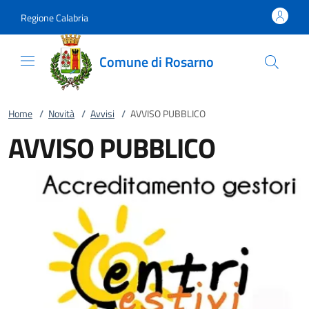
Vai al contenuto
accedi al menu
footer.enter
Regione Calabria
Comune di Rosarno
Home
/
Novità
/
Avvisi
/
AVVISO PUBBLICO
AVVISO PUBBLICO