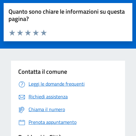
Quanto sono chiare le informazioni su questa
pagina?
Valuta da 1 a 5 stelle la pagina
Domanda
Valuta 1 stelle su 5
Valuta 2 stelle su 5
Valuta 3 stelle su 5
Valuta 4 stelle su 5
Valuta 5 stelle su 5
Contatta il comune
Leggi le domande frequenti
Richiedi assistenza
Chiama il numero
Prenota appuntamento